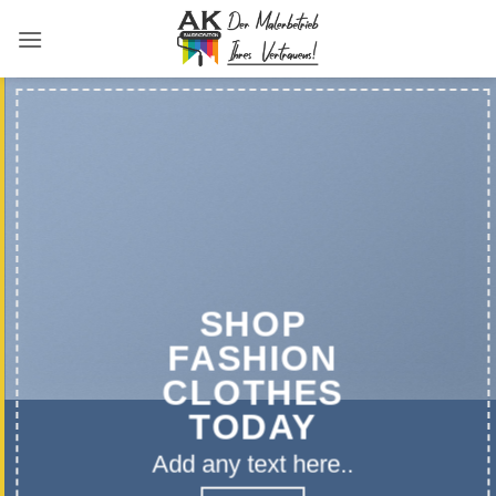
Zum
Inhalt
springen
o
Up to
50
%
%
off
SHOP
FASHION
CLOTHES
TODAY
Add any text here..